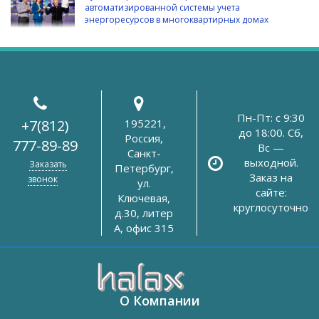
автоматизированной системы учета
энергоресурсов в многоквартирных домах
Пн-Пт: с 9:30
+7(812)
195221,
до 18:00. Сб,
Россия,
777-89-89
Вс —
Санкт-
выходной.
Заказать
Петербург,
Заказ на
звонок
ул.
сайте:
Ключевая,
круглосуточно
д.30, литер
А, офис 315
О Компании